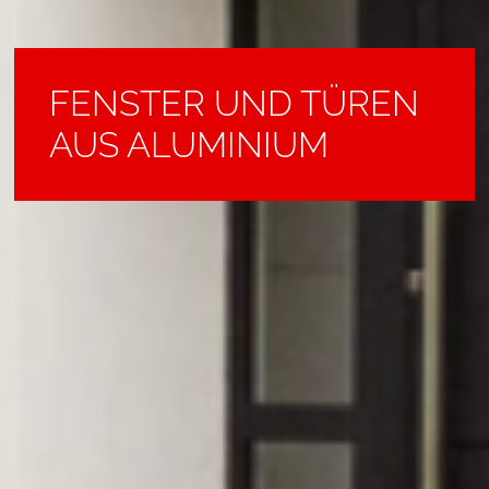
FENSTER UND TÜREN
FASSADEN -
FENSTER UND TÜREN
SMART HOME
ROLLLÄDEN
GARAGENTORE
AUS ALUMINIUM
JALOUSIEN