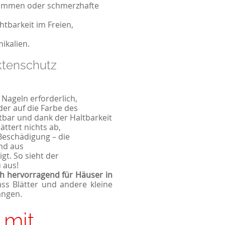
Brummen oder schmerzhafte
htbarkeit im Freien,
ikalien.
ktenschutz
r Nageln erforderlich,
der auf die Farbe des
bar und dank der Haltbarkeit
ättert nichts ab,
Beschädigung – die
ind aus
gt. So sieht der
 aus!
h hervorragend für Häuser in
ss Blätter und andere kleine
angen.
 mit