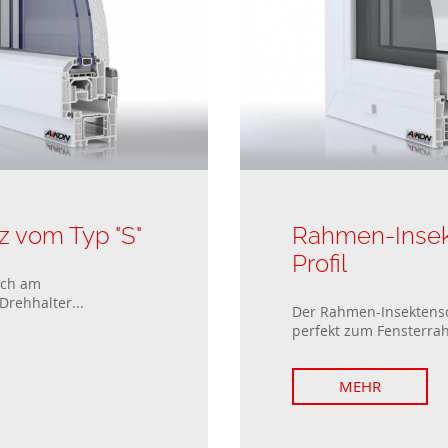
Fenêtres passives
Zäune Kollektione
Schiebefenster
Doppelflügelfenster
 vom Typ "S"
Rahmen-Insek
Profil
ach am
Drehhalter...
Der Rahmen-Insektensc
perfekt zum Fensterrah
MEHR