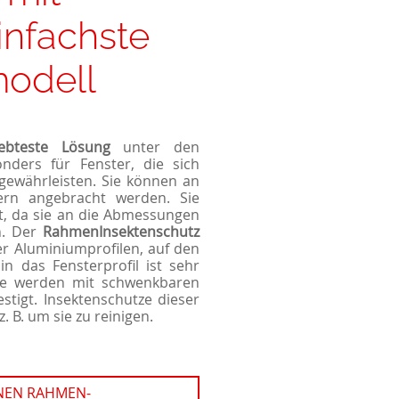
infachste
modell
ebteste Lösung
unter den
onders für Fenster, die sich
 gewährleisten. Sie können an
ern
angebracht werden. Sie
t, da sie an die Abmessungen
n. Der
RahmenInsektenschutz
r Aluminiumprofilen, auf den
n das Fensterprofil ist sehr
 Sie werden mit schwenkbaren
tigt. Insektenschutze dieser
z. B. um sie zu reinigen.
INEN RAHMEN-