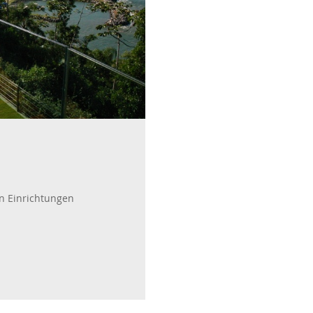
Fenêtres passives
Zäune Kollektione
Schiebefenster
Doppelflügelfenster
n Einrichtungen