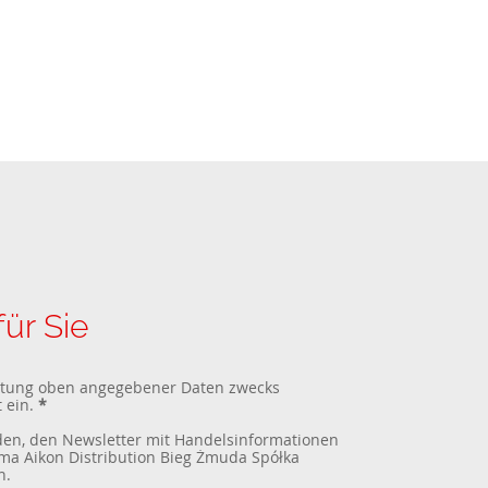
ür Sie
beitung oben angegebener Daten zwecks
 ein.
*
den, den Newsletter mit Handelsinformationen
ma Aikon Distribution Bieg Żmuda Spółka
n.