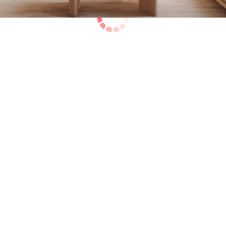
Fenêtres passives
Zäune Kollektione
Schiebefenster
Doppelflügelfenster