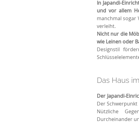
In Japandi-Einric
und vor allem Ho
manchmal sogar W
verleiht.
Nicht nur die Möbe
wie Leinen oder B
Designstil förd
Schlüsselelemente
Das Haus im
Der Japandi-Einr
Der Schwerpunkt l
Nützliche Gege
Durcheinander u