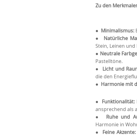
Zu den Merkmalen 
●
Minimalismus:
●
Natürliche Ma
Stein, Leinen und
●
Neutrale Farbg
Pastelltöne.
●
Licht und Ra
die den Energieflu
●
Harmonie mit d
●
Funktionalität:
ansprechend als a
●
Ruhe und Au
Harmonie in Woh
●
Feine Akzente: