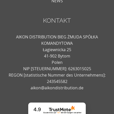
NEWS
KONTAKT
AIKON DISTRIBUTION BIEG ŻMUDA SPÓŁKA
KOMANDYTOWA
Łagiewnicka 25
41-902 Bytom
Polen
NIP [STEUERNUMMER]: 6263015025
REGON [statistische Nummer des Unternehmens]:
243545582
aikon@aikondistribution.de
4.9
Basierend auf
131
Bewertungen
von jeher