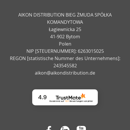
AIKON DISTRIBUTION BIEG ŻMUDA SPÓŁKA
KOMANDYTOWA
Łagiewnicka 25
41-902 Bytom
Polen
NIP [STEUERNUMMER]: 6263015025
REGON [statistische Nummer des Unternehmens]:
243545582
aikon@aikondistribution.de
4.9
Basierend auf
131
Bewertungen
von jeher