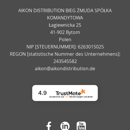
AIKON DISTRIBUTION BIEG ŻMUDA SPÓŁKA
KOMANDYTOWA
Łagiewnicka 25
41-902 Bytom
Polen
NIP [STEUERNUMMER]: 6263015025
REGON [statistische Nummer des Unternehmens]:
243545582
aikon@aikondistribution.de
4.9
Basierend auf
131
Bewertungen
von jeher