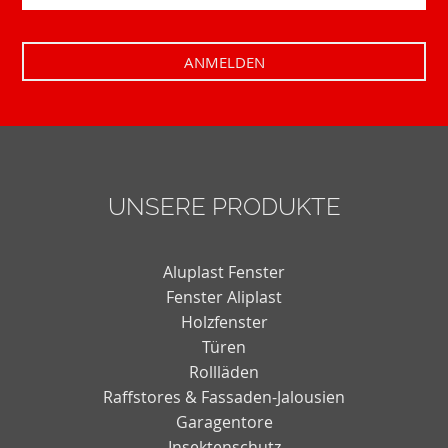
UNSERE PRODUKTE
Aluplast Fenster
Fenster Aliplast
Holzfenster
Türen
Rollläden
Raffstores & Fassaden-Jalousien
Garagentore
Insektenschutz