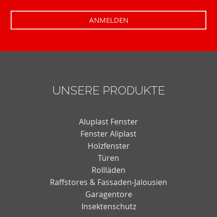
UNSERE PRODUKTE
Aluplast Fenster
Fenster Aliplast
Holzfenster
Türen
Rollläden
Raffstores & Fassaden-Jalousien
Garagentore
Insektenschutz