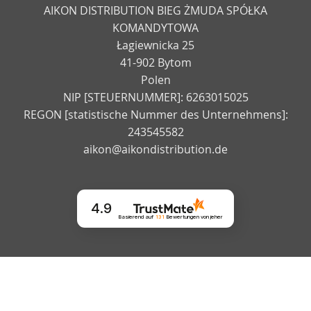
AIKON DISTRIBUTION BIEG ŻMUDA SPÓŁKA
KOMANDYTOWA
Łagiewnicka 25
41-902 Bytom
Polen
NIP [STEUERNUMMER]: 6263015025
REGON [statistische Nummer des Unternehmens]:
243545582
aikon@aikondistribution.de
4.9
Basierend auf
131
Bewertungen
von jeher