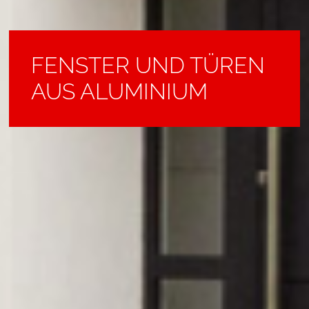
FENSTER UND TÜREN
FASSADEN -
FENSTER UND TÜREN
SMART HOME
ROLLLÄDEN
GARAGENTORE
AUS ALUMINIUM
JALOUSIEN