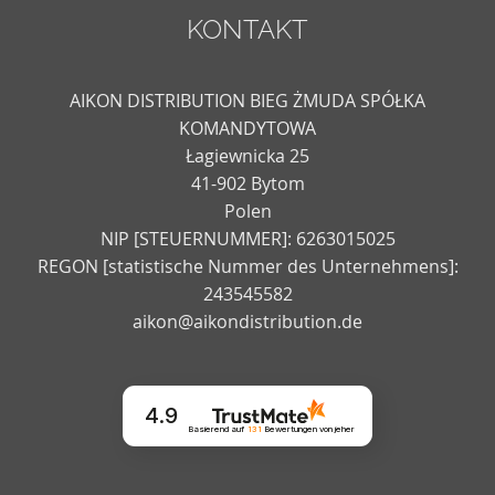
KONTAKT
AIKON DISTRIBUTION BIEG ŻMUDA SPÓŁKA
KOMANDYTOWA
Łagiewnicka 25
41-902 Bytom
Polen
NIP [STEUERNUMMER]: 6263015025
REGON [statistische Nummer des Unternehmens]:
243545582
aikon@aikondistribution.de
4.9
Basierend auf
131
Bewertungen
von jeher