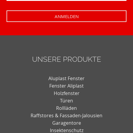
UNSERE PRODUKTE
Aluplast Fenster
Fenster Aliplast
Holzfenster
Türen
Rollläden
Raffstores & Fassaden-Jalousien
Garagentore
Insektenschutz