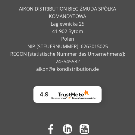
AIKON DISTRIBUTION BIEG ŻMUDA SPÓŁKA
KOMANDYTOWA
Łagiewnicka 25
41-902 Bytom
Polen
NIP [STEUERNUMMER]: 6263015025
REGON [statistische Nummer des Unternehmens]:
243545582
aikon@aikondistribution.de
4.9
Basierend auf
131
Bewertungen
von jeher