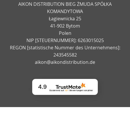
AIKON DISTRIBUTION BIEG ŻMUDA SPÓŁKA
KOMANDYTOWA
Łagiewnicka 25
41-902 Bytom
Polen
NIP [STEUERNUMMER]: 6263015025
REGON [statistische Nummer des Unternehmens]:
243545582
aikon@aikondistribution.de
4.9
Basierend auf
131
Bewertungen
von jeher