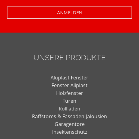
UNSERE PRODUKTE
Aluplast Fenster
Fenster Aliplast
Holzfenster
Türen
Rollläden
Raffstores & Fassaden-Jalousien
Garagentore
Insektenschutz