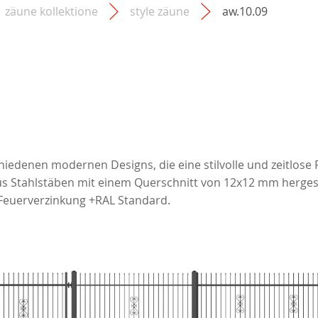
zäune kollektione
style zäune
aw.10.09
schiedenen modernen Designs, die eine stilvolle und zeitl
s Stahlstäben mit einem Querschnitt von 12x12 mm hergest
Feuerverzinkung +RAL Standard.