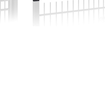
Fenêtres passives
Zäune Kollektione
Schiebefenster
Doppelflügelfenster