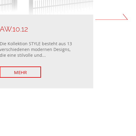
AW.10.12
AW.10.1
Die Kollektion STYLE besteht aus 13
Die Kollektio
verschiedenen modernen Designs,
verschiedene
die eine stilvolle und...
die eine stilv
MEHR
MEHR