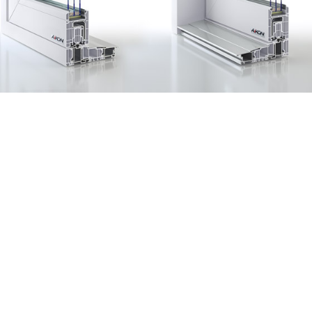
Fenêtres passives
Zäune Kollektione
Schiebefenster
Doppelflügelfenster