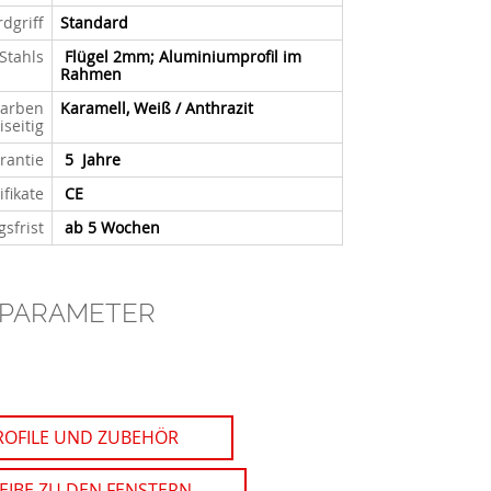
dgriff
Standard
Stahls
Flügel 2mm; Aluminiumprofil im
Rahmen
Farben
Karamell
, Weiß / Anthrazit
iseitig
rantie
5 Jahre
ifikate
CE
gsfrist
ab 5 Wochen
 PARAMETER
ROFILE UND ZUBEHÖR
IBE ZU DEN FENSTERN