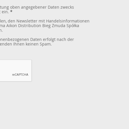
beitung oben angegebener Daten zwecks
 ein.
*
den, den Newsletter mit Handelsinformationen
ma Aikon Distribution Bieg Żmuda Spółka
n.
sonenbezogenen Daten erfolgt nach der
 senden Ihnen keinen Spam.