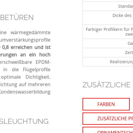
Standar
Dicke des 
IEBETÜREN
Farbiger Profilkern für 
eine wärmegedämmte
zwe
mverstärkungsprofile
Ga
0,8 erreichen und ist
Zert
derungen an ein hoch
rschweißbare EPDM-
Realisierun
 in die Flügelprofile
ptimale Dichtigkeit.
ZUSÄTZLICHE
Dichtung auf mehreren
ondenswasserbildung
FARBEN
ZUSÄTZLICHE P
USLEUCHTUNG
ORNAMENTSCHE