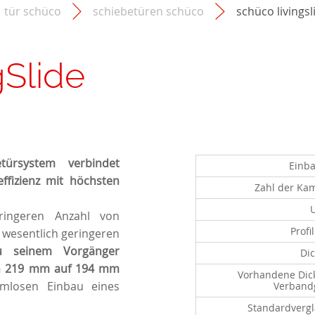
tür schüco
schiebetüren schüco
schüco livingsl
gSlide
ürsystem verbindet
Einba
ffizienz mit höchsten
Zahl der K
ringeren Anzahl von
Profi
wesentlich geringeren
u seinem Vorgänger
Di
von 219 mm auf 194 mm
Vorhandene Dic
emlosen Einbau eines
Verband
Standardverg