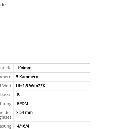
ide
utiefe
194mm
ammern
5 Kammern
U-Wert
Uf=1,3 W/m2*K
lklasse
B
chtung
EPDM
ke des
> 54 mm
glases
lasung
4/16/4