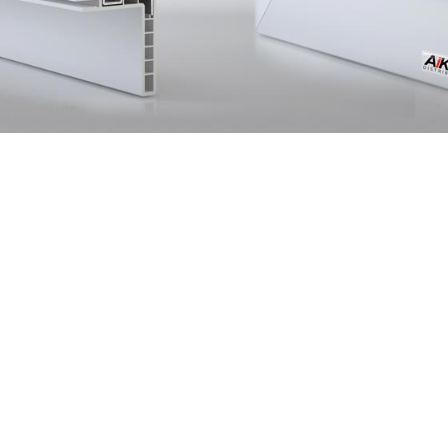
Fenêtres passives
Zäune Kollektione
Schiebefenster
Doppelflügelfenster