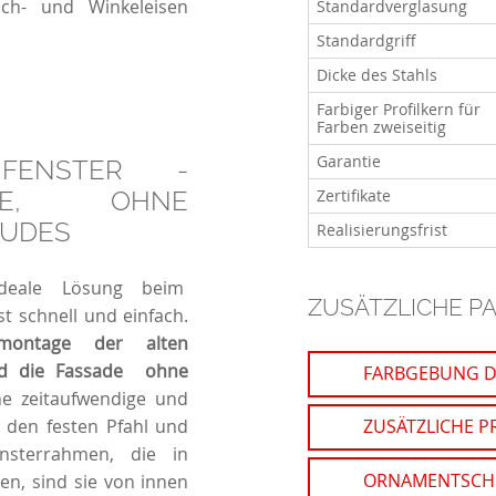
ch- und Winkeleisen
Standardverglasung
Standardgriff
Dicke des Stahls
Farbiger Profilkern für
Farben zweiseitig
Garantie
FENSTER -
Zertifikate
GE, OHNE
ÄUDES
Realisierungsfrist
ideale Lösung beim
ZUSÄTZLICHE P
t schnell und einfach.
montage der alten
nd die Fassade ohne
FARBGEBUNG D
e zeitaufwendige und
, den festen Pfahl und
ZUSÄTZLICHE P
nsterrahmen, die in
ORNAMENTSCHE
en, sind sie von innen