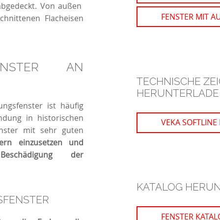
 abgedeckt. Von außen
FENSTER MIT A
hnittenen Flacheisen
FENSTER AN
N
TECHNISCHE ZE
HERUNTERLADE
ungsfenster ist häufig
ndung in historischen
VEKA SOFTLINE
nster mit sehr guten
rn einzusetzen und
eschädigung der
KATALOG HERU
FENSTER
FENSTER KATAL