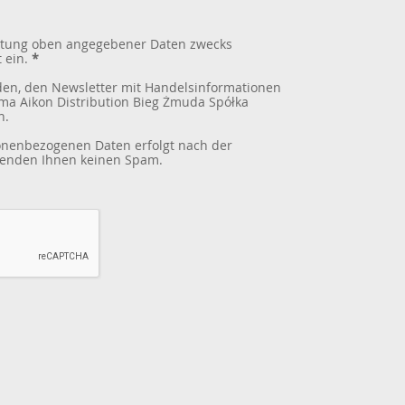
beitung oben angegebener Daten zwecks
 ein.
*
den, den Newsletter mit Handelsinformationen
ma Aikon Distribution Bieg Żmuda Spółka
n.
sonenbezogenen Daten erfolgt nach der
 senden Ihnen keinen Spam.