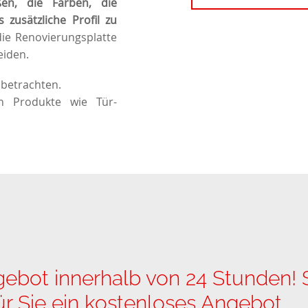
en, die Farben, die
s zusätzliche Profil zu
die Renovierungsplatte
eiden.
 betrachten.
ch Produkte wie
Tür-
ot innerhalb von 24 Stunden! S
für Sie ein kostenloses Angebot.