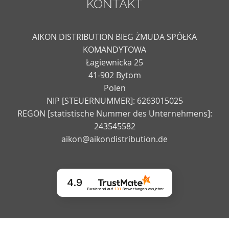
KONTAKT
AIKON DISTRIBUTION BIEG ŻMUDA SPÓŁKA
KOMANDYTOWA
Łagiewnicka 25
41-902 Bytom
Polen
NIP [STEUERNUMMER]: 6263015025
REGON [statistische Nummer des Unternehmens]:
243545582
aikon@aikondistribution.de
4.9
Basierend auf
131
Bewertungen
von jeher