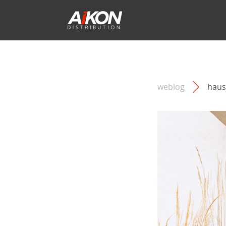
FENSTER PVC
TÜREN PVC
TÜRMODELLE
ALUPLAST
FIRMA
REFERENZEN
INSTALLATEUR
FENSTER A
TÜR ALUMI
ROLLLÄDE
VEKA
TRANSPOR
FENSTER F
DEWELOPE
INNENRÄU
REHAU
UNSERE VORTEILE
MACO
Aluplast Fenster
Aluplast Türen
Türflügel aus PVC
Saverne, Ostfrankreich
Zusammenarbeit mit
Fenster Aliplast
Tür Aliplast
Aufsatzrollläden
Zusammenarbei
Installateuren
Küchenfenster
Veka Fenster
Tür Veka
Türflügel aus PVC/ALU
Upaix, Südfrankreich
Vorbaurollläden
Optimierte Ang
WINKHAUS
SIGENIA
weblog
haus
Klare Angebote und Muster
breite Produktp
Badezimmerfen
Fenster Salamander
Tür Salamander
Türflügel aus Aluminium
Troyes, Südfrankreich
Außenunterputz
unserer Produkte
Mit Aikon realis
Schlafzimmerfe
Fenster Schüco
Tür Schüco
Glastüren
Pulversheim, Ostfrankreich
Sturzrolläden
Großprojekte - 
Kellerfenster
Immobilien-Entw
Fenster Rehau
Tür Rehau
Aufsatzfüllungen
Thuin, Belgien
Steurung der Ro
Terrassenfenst
Holzpaneele
Troyes, Südfrankreich
Zubehör für die
Fenster für den
Zusätzliche Elemente und
Bentivoglio, Italien
Zubehör
Wohnzimmerfen
ORNAMENTGLAS
GLASGELÄ
Ornamentglas
Glasgeländer