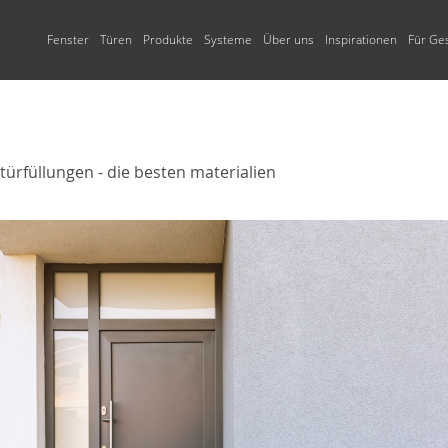
Fenster
Türen
Produkte
Systeme
Über uns
Inspirationen
Für Ge
LUMINIUM
NIUM
N
T
ÜR
R
HOLZFENSTER
HOLZHAUSTÜREN
RAFFSTORES &
SALAMANDER
AIKON BOX
FENSTERTYPEN
ARCHITEKT
ENERGIESPAR
VORDERTÜR
GARAGENTOR
SCHÜCO
NEWS
FENSTERFAR
INWESTOR
ME
FASSADEN-JALOUSIEN
FENSTER
GU
SELVE
t mit Bauherren
Holzfenster
Holz-eingangstüren
Panoramafenster
Zusammenarbeit mit
Schwarze Haustür
Sektionaltore
Weiße Fenster
Wie arbeiten wir m
Architekten und Designern
Investoren?
Raffstores & Fassaden-Jalousien
Energiesparende 
ebote und eine
Hebe-Schiebe- Tür aus Holz
Eckfenster
Graue Haustür
Rolltore
Goldene Eichenfe
türfüllungen - die besten materialien
alette
Eine Reihe von Mustern und
Partnerschaft mit 
ster
Raffstore Steuerung
Energiesparende
rollläden
Runde Fenster
Grüne Haustüren
Schwingtore
Winchester-Fenst
Vorlagen
und Ausstellungs
Aluminiumfenster
ierst du
nster
Fenster Dreifachverglasung
Rote Haustür
Zweiflügeliges Gar
Angebot für
Lösungen für moderne
Energiesparende H
ickler.
Architekturprojekte
llläden
Fenster zweifachverglasung
Blaue Haustür
Automatisierung v
Garagentoren
er
 Außenrollläden
Trapezfenster
Rosa Haustüren
 Garten
Bogenfenster
Gelbe Eingangstür
ster
Dreieckige Fenster
NDER
ZÄUNE
Schräge Fenster
Quadratische Fenster
Zauntore
Einfach verglaste Fenster
Pforte
Rechteckige Fenster
Zaunsegmente und Pfosten