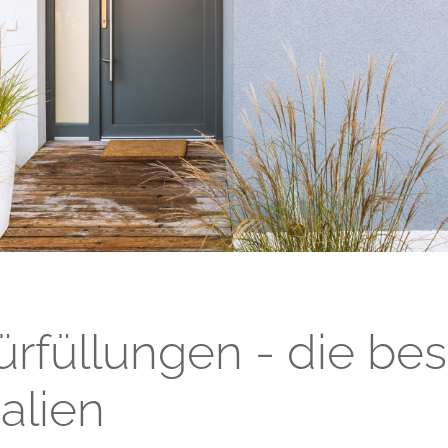
Fenêtres passives
Zäune Kollektione
Schiebefenster
Doppelflügelfenster
rfüllungen - die be
alien