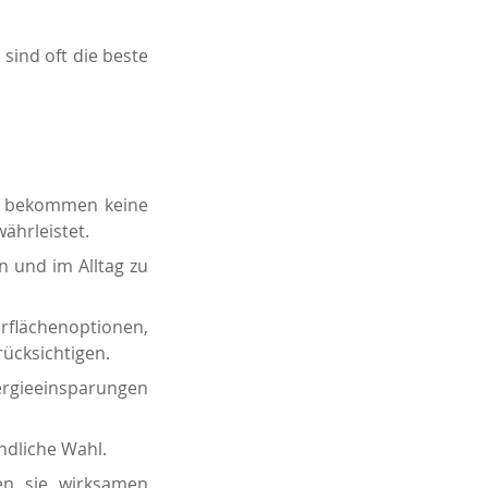
sind oft die beste
ht, bekommen keine
ährleistet.
en und im Alltag zu
erflächenoptionen,
rücksichtigen.
ergieeinsparungen
ndliche Wahl.
ten sie wirksamen