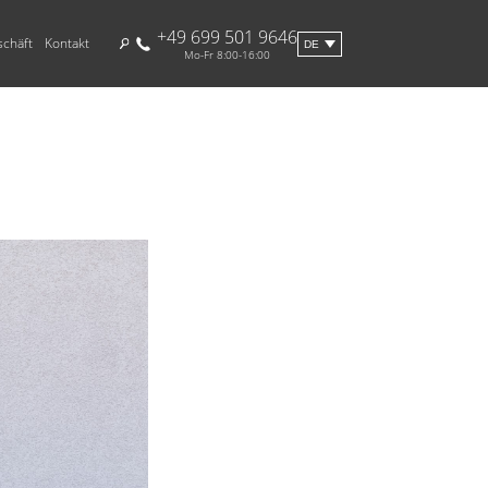
+49 699 501 9646
schäft
Kontakt
DE
Mo-Fr 8:00-16:00
PL
IT
ENDE
E
BEN
INSEKTENSCHUTZ
ALIPLAST
WEBLOG
ARCHITEKTONISCHER
VERKÄUFER
FR
STIL
ROTO
EN
it
Rahmen-Insektenschutz
Musterbuchsets und
Schaufenster
PVC-Fenster
Skandinavischer Stil
nster
Tür-Insektenschutz
Fensterläden
Boho-Stil
er
Schiebe-Insektenschutz
räumen
Provenzalischer Stil
agentor
Aufrollbarer Insektenschutz
olzfenster
Loft-Stil
on
Plissee-Insektenschutz
Urban Jungle-Stil
Zubehör für Insektenschutz
Italienischer Stil
Vintage-Stil
Balinesischer Stil
Japandi-Stil
Hamptons-Stil
Englischer Stil