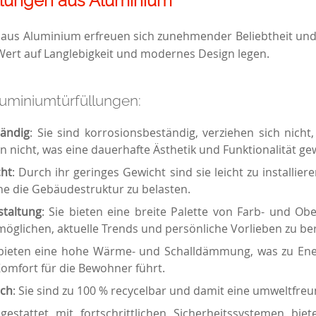
llungen aus Aluminium
aus Aluminium erfreuen sich zunehmender Beliebtheit und 
e Wert auf Langlebigkeit und modernes Design legen.
luminiumtürfüllungen:
tändig
: Sie sind korrosionsbeständig, verziehen sich nic
n nicht, was eine dauerhafte Ästhetik und Funktionalität gew
cht
: Durch ihr geringes Gewicht sind sie leicht zu installier
e die Gebäudestruktur zu belasten.
staltung
: Sie bieten eine breite Palette von Farb- und Ob
möglichen, aktuelle Trends und persönliche Vorlieben zu be
 bieten eine hohe Wärme- und Schalldämmung, was zu En
mfort für die Bewohner führt.
ich
: Sie sind zu 100 % recycelbar und damit eine umweltfreu
gestattet mit fortschrittlichen Sicherheitssystemen bie