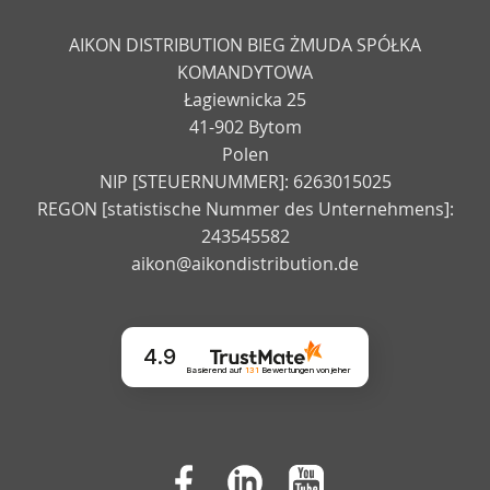
AIKON DISTRIBUTION BIEG ŻMUDA SPÓŁKA
KOMANDYTOWA
Łagiewnicka 25
41-902 Bytom
Polen
NIP [STEUERNUMMER]: 6263015025
REGON [statistische Nummer des Unternehmens]:
243545582
aikon@aikondistribution.de
4.9
Basierend auf
131
Bewertungen
von jeher