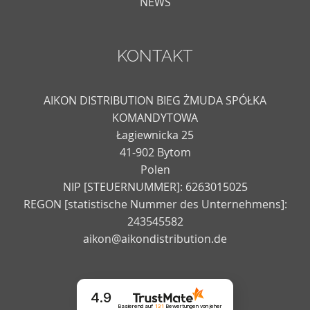
NEWS
KONTAKT
AIKON DISTRIBUTION BIEG ŻMUDA SPÓŁKA
KOMANDYTOWA
Łagiewnicka 25
41-902 Bytom
Polen
NIP [STEUERNUMMER]: 6263015025
REGON [statistische Nummer des Unternehmens]:
243545582
aikon@aikondistribution.de
4.9
Basierend auf
131
Bewertungen
von jeher