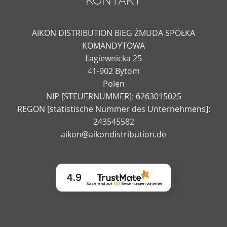
KONTAKT
AIKON DISTRIBUTION BIEG ŻMUDA SPÓŁKA
KOMANDYTOWA
Łagiewnicka 25
41-902 Bytom
Polen
NIP [STEUERNUMMER]: 6263015025
REGON [statistische Nummer des Unternehmens]:
243545582
aikon@aikondistribution.de
4.9
Basierend auf
131
Bewertungen
von jeher