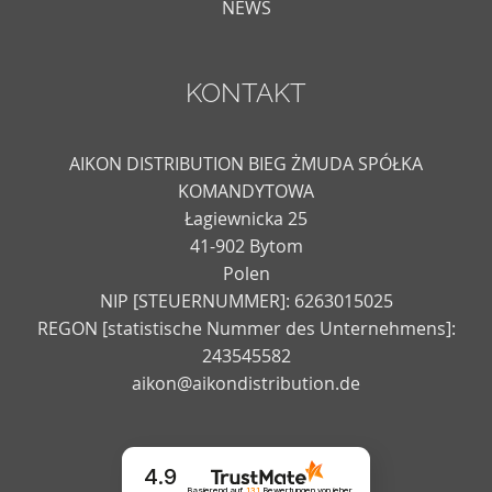
NEWS
KONTAKT
AIKON DISTRIBUTION BIEG ŻMUDA SPÓŁKA
KOMANDYTOWA
Łagiewnicka 25
41-902 Bytom
Polen
NIP [STEUERNUMMER]: 6263015025
REGON [statistische Nummer des Unternehmens]:
243545582
aikon@aikondistribution.de
4.9
Basierend auf
131
Bewertungen
von jeher