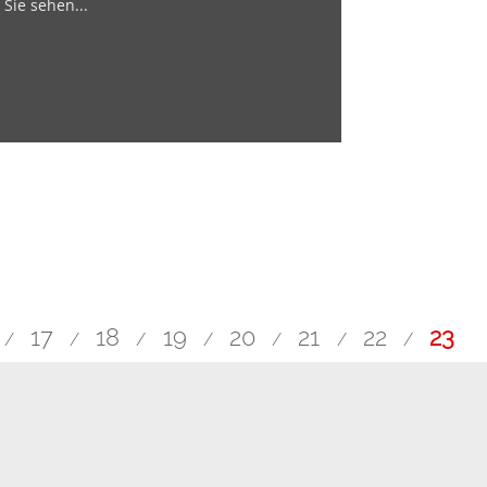
Sie sehen...
17
18
19
20
21
22
23
/
/
/
/
/
/
/