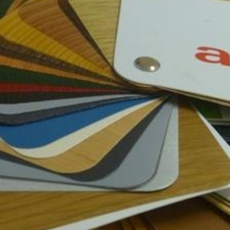
Fenêtres passives
Zäune Kollektione
Schiebefenster
Doppelflügelfenster