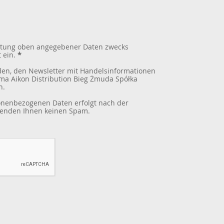
beitung oben angegebener Daten zwecks
 ein.
*
den, den Newsletter mit Handelsinformationen
ma Aikon Distribution Bieg Żmuda Spółka
n.
sonenbezogenen Daten erfolgt nach der
 senden Ihnen keinen Spam.