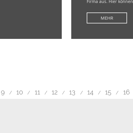
Firma aus. Hier können 
MEHR
9
10
11
12
13
14
15
16
/
/
/
/
/
/
/