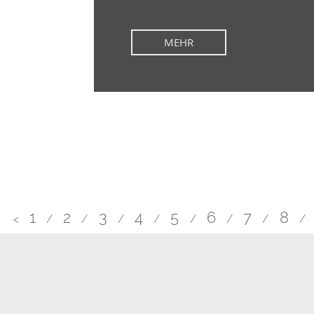
MEHR
1
2
3
4
5
6
7
8
<
/
/
/
/
/
/
/
/