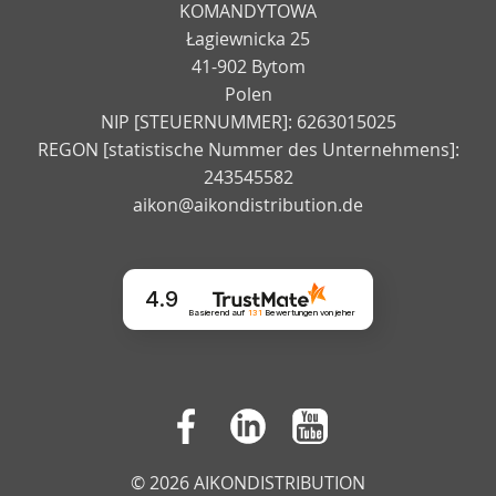
KOMANDYTOWA
Łagiewnicka 25
41-902 Bytom
Polen
NIP [STEUERNUMMER]: 6263015025
REGON [statistische Nummer des Unternehmens]:
243545582
aikon@aikondistribution.de
4.9
Basierend auf
131
Bewertungen
von jeher
© 2026 AIKONDISTRIBUTION