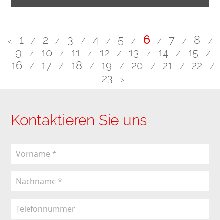
1
2
3
4
5
6
7
8
<
/
/
/
/
/
/
/
/
9
10
11
12
13
14
15
/
/
/
/
/
/
/
16
17
18
19
20
21
22
/
/
/
/
/
/
/
23
>
Kontaktieren Sie uns