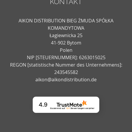
KONTAKT
AIKON DISTRIBUTION BIEG ŻMUDA SPÓŁKA
KOMANDYTOWA
Łagiewnicka 25
41-902 Bytom
Polen
NIP [STEUERNUMMER]: 6263015025
REGON [statistische Nummer des Unternehmens]:
243545582
aikon@aikondistribution.de
4.9
Basierend auf
131
Bewertungen
von jeher