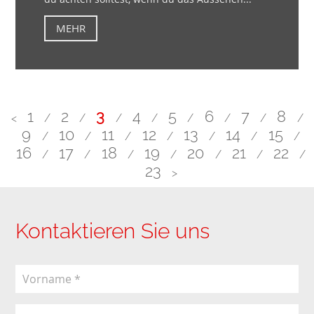
MEHR
1
2
3
4
5
6
7
8
<
/
/
/
/
/
/
/
/
9
10
11
12
13
14
15
/
/
/
/
/
/
/
16
17
18
19
20
21
22
/
/
/
/
/
/
/
23
>
Kontaktieren Sie uns