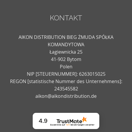
KONTAKT
AIKON DISTRIBUTION BIEG ŻMUDA SPÓŁKA
KOMANDYTOWA
Łagiewnicka 25
41-902 Bytom
Polen
NIP [STEUERNUMMER]: 6263015025
REGON [statistische Nummer des Unternehmens]:
243545582
aikon@aikondistribution.de
4.9
Basierend auf
131
Bewertungen
von jeher