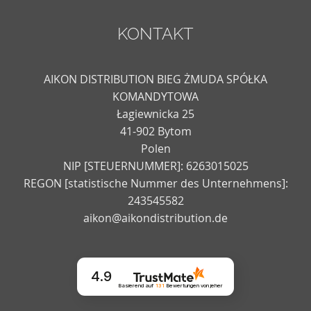
KONTAKT
AIKON DISTRIBUTION BIEG ŻMUDA SPÓŁKA
KOMANDYTOWA
Łagiewnicka 25
41-902 Bytom
Polen
NIP [STEUERNUMMER]: 6263015025
REGON [statistische Nummer des Unternehmens]:
243545582
aikon@aikondistribution.de
4.9
Basierend auf
131
Bewertungen
von jeher